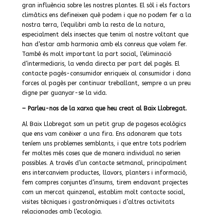
gran influència sobre les nostres plantes. El sòl i els factors
climàtics ens defineixen què podem i que no podem fer a la
nostra terra, l’equilibri amb la resta de la natura,
especialment dels insectes que tenim al nostre voltant que
han d’estar amb harmonia amb els conreus que volem fer.
També és molt important la part social, l’eliminació
d’intermediaris, la venda directa per part del pagès. El
contacte pagès-consumidor enriqueix al consumidor i dona
forces al pagès per continuar treballant, sempre a un preu
digne per guanyar-se la vida.
– Parleu-nos de la xarxa que heu creat al Baix Llobregat.
Al Baix Llobregat som un petit grup de pagesos ecològics
que ens vam conèixer a una fira. Ens adonarem que tots
teníem uns problemes semblants, i que entre tots podríem
fer moltes més coses que de manera individual no serien
possibles. A través d’un contacte setmanal, principalment
ens intercanviem productes, llavors, planters i informació,
fem compres conjuntes d’insums, tirem endavant projectes
com un mercat quinzenal, establim molt contacte social,
visites tècniques i gastronòmiques i d’altres activitats
relacionades amb l’ecologia.