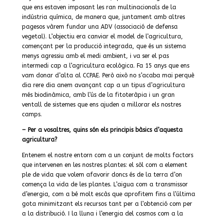
que ens estaven imposant les ran multinacionals de la
indústria química, de manera que, juntament amb altres
pagesos vàrem fundar una ADV (associació de defensa
vegetal). L’objectiu era canviar el model de l’agricultura,
començant per la producció integrada, que és un sistema
menys agressiu amb el medi ambient, i va ser el pas
intermedi cap a l’agricultura ecològica. Fa 15 anys que ens
vam donar d’alta al CCPAE. Però això no s’acaba mai perquè
dia rere dia anem avançant cap a un tipus d’agricultura
més biodinàmica, amb l’ús de la fitoteràpia i un gran
ventall de sistemes que ens ajuden a millorar els nostres
camps.
– Per a vosaltres, quins són els principis bàsics d’aquesta
agricultura?
Entenem el nostre entorn com a un conjunt de molts factors
que intervenen en les nostres plantes: el sòl com a element
ple de vida que volem afavorir doncs és de la terra d’on
comença la vida de les plantes. L’aigua com a transmissor
d’energia, com a bé molt escàs que aprofitem fins a l’última
gota minimitzant els recursos tant per a l’obtenció com per
a la distribució. I la lluna i l’energia del cosmos com a la