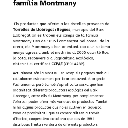
família Montmany
Els productes que oferim a les cistelles provenen de
Torrelles de Llobregat
i
Begues
, municipis del Baix
Llobregat on es troben els camps de la família
Montmany. Des de 1895 i començant pel conreu de la
cirera, els Montmany s’han orientant cap a un sistema
menys agressiu amb el medi i és al 2005 quan té lloc
la total reconversió a l’agricultura ecològica,
obtenint el certificat
CCPAE
(CP01448P).
Actualment són la Montse i len Josep els pagesos amb qui
col·laborem estretament per tirar endavant el projecte
Pachamama, però també s’aprofita la xarxa que han
organitzat diferents productors ecològics del Baix
Llobregat, entre ells els Montmany, per complementar
l’oferta i poder oferir més varietat de productes. També
hi ha alguns productes que no es cultiven en aquesta
zona de proximitat i que es comercialitzen a través
d’Hortec, cooperativa catalana que des de 1991
distribueix fruita i verdura de diferents productors